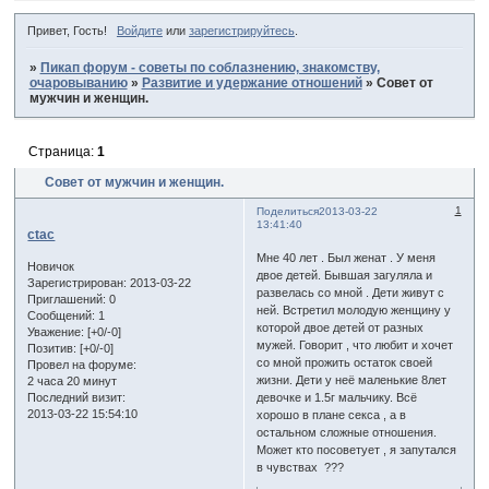
Привет, Гость!
Войдите
или
зарегистрируйтесь
.
»
Пикап форум - советы по соблазнению, знакомству,
очаровыванию
»
Развитие и удержание отношений
»
Совет от
мужчин и женщин.
Страница:
1
Совет от мужчин и женщин.
1
Поделиться
2013-03-22
13:41:40
ctac
Мне 40 лет . Был женат . У меня
Новичок
двое детей. Бывшая загуляла и
Зарегистрирован
: 2013-03-22
развелась со мной . Дети живут с
Приглашений:
0
ней. Встретил молодую женщину у
Сообщений:
1
которой двое детей от разных
Уважение:
[+0/-0]
мужей. Говорит , что любит и хочет
Позитив:
[+0/-0]
со мной прожить остаток своей
Провел на форуме:
жизни. Дети у неё маленькие 8лет
2 часа 20 минут
девочке и 1.5г мальчику. Всё
Последний визит:
2013-03-22 15:54:10
хорошо в плане секса , а в
остальном сложные отношения.
Может кто посоветует , я запутался
в чувствах ???