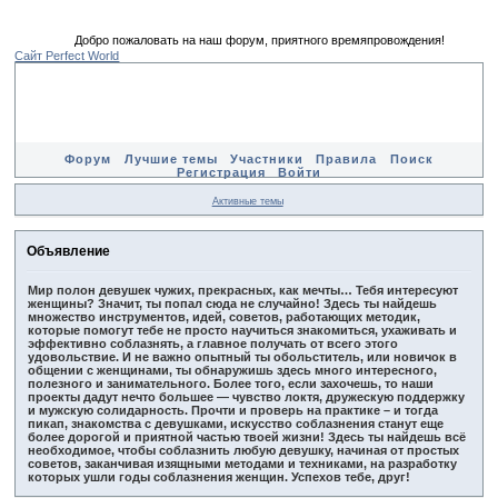
Добро пожаловать на наш форум, приятного времяпровождения!
Сайт Perfect World
Форум
Лучшие темы
Участники
Правила
Поиск
Регистрация
Войти
Активные темы
Объявление
Мир полон девушек чужих, прекрасных, как мечты… Тебя интересуют
женщины? Значит, ты попал сюда не случайно! Здесь ты найдешь
множество инструментов, идей, советов, работающих методик,
которые помогут тебе не просто научиться знакомиться, ухаживать и
эффективно соблазнять, а главное получать от всего этого
удовольствие. И не важно опытный ты обольститель, или новичок в
общении с женщинами, ты обнаружишь здесь много интересного,
полезного и занимательного. Более того, если захочешь, то наши
проекты дадут нечто большее — чувство локтя, дружескую поддержку
и мужскую солидарность. Прочти и проверь на практике – и тогда
пикап, знакомства с девушками, искусство соблазнения станут еще
более дорогой и приятной частью твоей жизни! Здесь ты найдешь всё
необходимое, чтобы соблазнить любую девушку, начиная от простых
советов, заканчивая изящными методами и техниками, на разработку
которых ушли годы соблазнения женщин. Успехов тебе, друг!