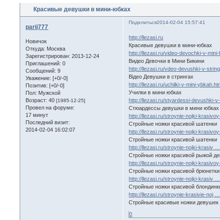
Красивые девушки в мини-юбках
Поделиться
2014-02-04 15:57:41
parij777
http://llezasi.ru
Новичок
Красивые девушки в мини-юбках
Откуда:
Москва
http://llezasi.ru/video-devochki-v-mini-
Зарегистрирован
: 2013-12-24
Видео Девочки в Мини Бикини
Приглашений:
0
http://llezasi.ru/vdeo-devushki-v-strin
Сообщений:
9
Відео Девушки в стрингах
Уважение:
[+0/-0]
http://llezasi.ru/uchilki-v-mini-ybkah.ht
Позитив:
[+0/-0]
Училки в мини юбках
Пол:
Мужской
http://llezasi.ru/styardessi-devushki-
Возраст:
40
[1985-12-25]
Провел на форуме:
Стюардессы девушки в мини юбках
17 минут
http://llezasi.ru/stroynie-nojki-krasivo
Последний визит:
Стройные ножки красивой шатенки
2014-02-04 16:02:07
http://llezasi.ru/stroynie-nojki-krasivo
Стройные ножки красивой шатенки
http://llezasi.ru/stroynie-nojki-krasiv 
Стройные ножки красивой рыжой д
http://llezasi.ru/stroynie-nojki-krasivo
Стройные ножки красивой брюнетки
http://llezasi.ru/stroynie-nojki-krasiv …
Стройные ножки красивой блондинк
http://llezasi.ru/stroynie-krasivie-noj
Стройные красивые ножки девушек
0