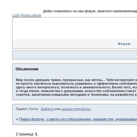
Добро пожаловать на наш форум, приятного времяпрово
Сайт Perfect World
Форум
Объявление
Мир полон девушек чужих, прекрасных, как мечты… Тебя интересуют ж
не просто научиться знакомиться, ухаживать и эффективно соблазнят
здесь много интересного, полезного и занимательного. Более того, е
и тогда пикап, знакомства с девушками, искусство соблазнения стану
советов, заканчивая изящными методами и техниками, на разработку 
Привет, Гость!
Войдите
или
зарегистрируйтесь
.
»
Пикап форум - советы по соблазнению, знакомству, очаровыва
Страница:
1