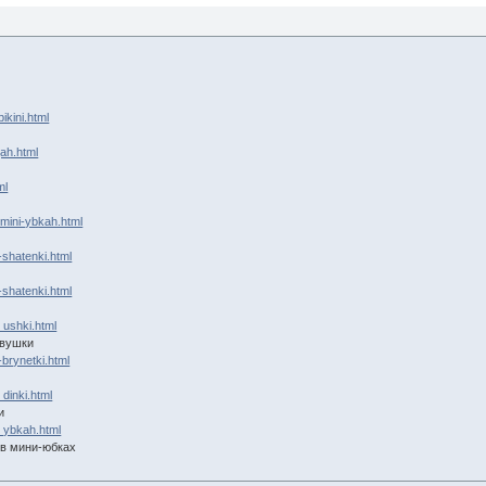
bikini.html
gah.html
ml
v-mini-ybkah.html
y-shatenki.html
y-shatenki.html
… ushki.html
евушки
y-brynetki.html
 dinki.html
и
 … ybkah.html
 в мини-юбках