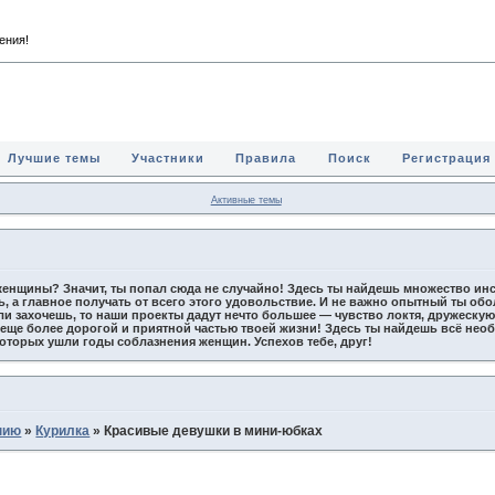
ждения!
Лучшие темы
Участники
Правила
Поиск
Регистрация
Активные темы
енщины? Значит, ты попал сюда не случайно! Здесь ты найдешь множество инс
ь, а главное получать от всего этого удовольствие. И не важно опытный ты о
сли захочешь, то наши проекты дадут нечто большее — чувство локтя, дружеску
т еще более дорогой и приятной частью твоей жизни! Здесь ты найдешь всё не
которых ушли годы соблазнения женщин. Успехов тебе, друг!
нию
»
Курилка
»
Красивые девушки в мини-юбках