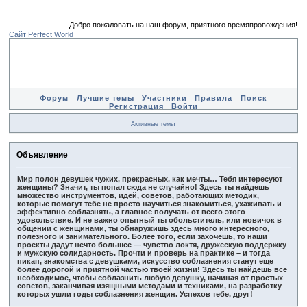
Добро пожаловать на наш форум, приятного времяпровождения
Сайт Perfect World
Форум
Лучшие темы
Участники
Правила
Поиск
Регистрация
Войти
Активные темы
Объявление
Мир полон девушек чужих, прекрасных, как мечты… Тебя интересуют
женщины? Значит, ты попал сюда не случайно! Здесь ты найдешь
множество инструментов, идей, советов, работающих методик,
которые помогут тебе не просто научиться знакомиться, ухаживать и
эффективно соблазнять, а главное получать от всего этого
удовольствие. И не важно опытный ты обольститель, или новичок в
общении с женщинами, ты обнаружишь здесь много интересного,
полезного и занимательного. Более того, если захочешь, то наши
проекты дадут нечто большее — чувство локтя, дружескую поддержку
и мужскую солидарность. Прочти и проверь на практике – и тогда
пикап, знакомства с девушками, искусство соблазнения станут еще
более дорогой и приятной частью твоей жизни! Здесь ты найдешь всё
необходимое, чтобы соблазнить любую девушку, начиная от простых
советов, заканчивая изящными методами и техниками, на разработку
которых ушли годы соблазнения женщин. Успехов тебе, друг!