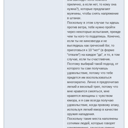
прилично, а если нет, то кому она
нужна?), которые предлагают
мужчины, чтобы снять напряжение
в штанах.
Поскольку в этом случае ты идешь
против ветра, тебе нужно пройти
через некоторые испытания, прежде
чем ты кого-то подцепишь. Конечно,
если ты не кинозвезда и не
выглядишь как греческий бог, то
приготовься к 10 "нет" (в форме
"отвали") на каждое "да", и то, в том
случае, если ты счастливчик.
Поэтому выбирай такой подход, от
которого ты сам получаешь
удовольствие, потому что тебе
придется им воспользоваться
многократно. Лично я предпочитаю
легкий и веселый треп, потому что
мне нравится смеяться, мне
нравятся женщины с чувством
юмора, и я сам всегда получаю
удовольствие, когда провожу атаку,
используя легкий юмор в качестве
оружия нападения.
Поскольку такие места наполнены
сотнями людей, которые говорят
одновременно, зачастую гремит