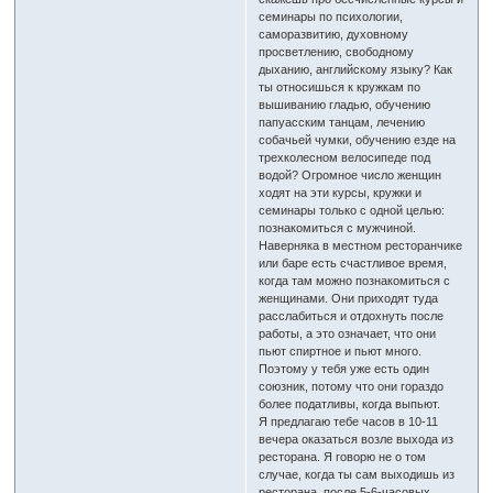
семинары по психологии,
саморазвитию, духовному
просветлению, свободному
дыханию, английскому языку? Как
ты относишься к кружкам по
вышиванию гладью, обучению
папуасским танцам, лечению
собачьей чумки, обучению езде на
трехколесном велосипеде под
водой? Огромное число женщин
ходят на эти курсы, кружки и
семинары только с одной целью:
познакомиться с мужчиной.
Наверняка в местном ресторанчике
или баре есть счастливое время,
когда там можно познакомиться с
женщинами. Они приходят туда
расслабиться и отдохнуть после
работы, а это означает, что они
пьют спиртное и пьют много.
Поэтому у тебя уже есть один
союзник, потому что они гораздо
более податливы, когда выпьют.
Я предлагаю тебе часов в 10-11
вечера оказаться возле выхода из
ресторана. Я говорю не о том
случае, когда ты сам выходишь из
ресторана, после 5-6-часовых