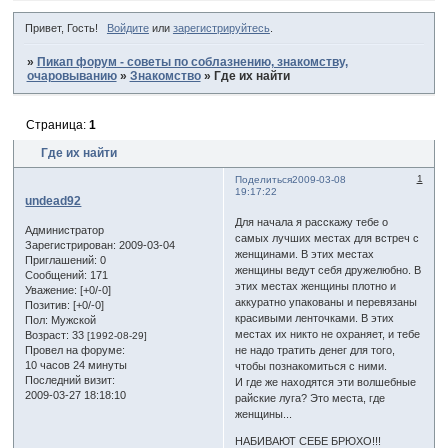
Привет, Гость!
Войдите
или
зарегистрируйтесь
.
»
Пикап форум - советы по соблазнению, знакомству,
очаровыванию
»
Знакомство
»
Где их найти
Страница:
1
Где их найти
1
Поделиться
2009-03-08
19:17:22
undead92
Для начала я расскажу тебе о
Администратор
самых лучших местах для встреч с
Зарегистрирован
: 2009-03-04
женщинами. В этих местах
Приглашений:
0
женщины ведут себя дружелюбно. В
Сообщений:
171
этих местах женщины плотно и
Уважение:
[+0/-0]
аккуратно упакованы и перевязаны
Позитив:
[+0/-0]
красивыми ленточками. В этих
Пол:
Мужской
местах их никто не охраняет, и тебе
Возраст:
33
[1992-08-29]
не надо тратить денег для того,
Провел на форуме:
10 часов 24 минуты
чтобы познакомиться с ними.
Последний визит:
И где же находятся эти волшебные
2009-03-27 18:18:10
райские луга? Это места, где
женщины...
НАБИВАЮТ СЕБЕ БРЮХО!!!