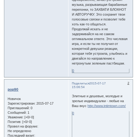
музыка, разрывающая барабанные
перепонки, то ЗАХВАТИ БЛОКНОТ
И АВТОРУЧКУ. Это сохранит твои
голосовые связки и позволит тебе
хоть как-то общаться.
Продолжай искать и не
задерживайся на не самом
оптимальном ответе. Это числовая
игра, и если ты не получил от
конкретной девушки реакции,
которая тебя устроила, улыбнись и
двигайся по направлению к
нетронутым зеленым пастбищам.
0
2
Поделиться
2015-07-17
15:06:54
pop90
Элитные и дешевые, молодые и
Новичок
зрелые индивидуалки - любые на
Зарегистрирован
: 2015-07-17
Ваш вкус
http://www.intimtown.com/
Приглашений:
0
Сообщений:
1
0
Уважение:
[+0/-0]
Позитив:
[+0/-0]
Провел на форуме:
Не определено
Последний визит: