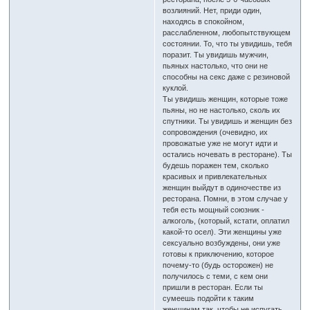
возлияний. Нет, приди один,
находясь в спокойном,
расслабленном, любопытствующем
состоянии. То, что ты увидишь, тебя
поразит. Ты увидишь мужчин,
пьяных настолько, что они не
способны на секс даже с резиновой
куклой.
Ты увидишь женщин, которые тоже
пьяны, но не настолько, сколь их
спутники. Ты увидишь и женщин без
сопровождения (очевидно, их
провожатые уже не могут идти и
остались ночевать в ресторане). Ты
будешь поражен тем, сколько
красивых и привлекательных
женщин выйдут в одиночестве из
ресторана. Помни, в этом случае у
тебя есть мощный союзник -
алкоголь, (который, кстати, оплатил
какой-то осел). Эти женщины уже
сексуально возбуждены, они уже
готовы к приключению, которое
почему-то (будь осторожен) не
получилось с теми, с кем они
пришли в ресторан. Если ты
сумеешь подойти к таким
женщинам так, чтобы не испугать