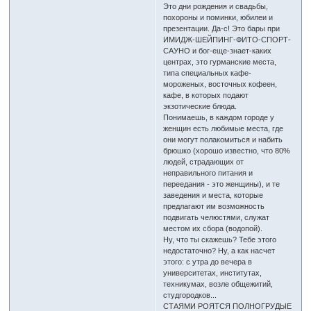
Это дни рождения и свадьбы,
похороны и поминки, юбилеи и
презентации. Да-с! Это бары при
ИМИДЖ-ШЕЙПИНГ-ФИТО-СПОРТ-
САУНО и бог-еще-знает-каких
центрах, это гурманские места,
типа специальных кафе-
мороженых, восточных кофеен,
кафе, в которых подают
экзотические блюда.
Понимаешь, в каждом городе у
женщин есть любимые места, где
они могут полакомиться и набить
брюшко (хорошо известно, что 80%
людей, страдающих от
неправильного питания и
переедания - это женщины), и те
заведения и места, которые
предлагают им возможность
подвигать челюстями, служат
местом их сбора (водопой).
Ну, что ты скажешь? Тебе этого
недостаточно? Ну, а как насчет
этого: с утра до вечера в
университетах, институтах,
техникумах, возле общежитий,
студгородков...
СТАЯМИ РОЯТСЯ ПОЛНОГРУДЫЕ