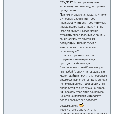
СТУДЕНТКИ, которые изучают
экономику, математику, историю и
прочую муть.
Припомни времена, когда ты учился
в учебном заведении. Тебе
нравилось учиться? Тебе хотелось
иногда нажраться от пуза? Ты не
ждал ли минуты, когда можно
отложить опостылевший учебник и
заняться чем-то приятным,
волнующим, типа встречи с
интересным, таинственным
незнакомцем?
Есть еще приятные места:
студенческие вечера, куда
приходят любители для
"поэтических чтений" или юмора,
где любой (а значит и ты, дурилка)
может выйти и прочитать несколько
рифмованных строчек. Есть вечера
по приглашениям, "для своих", где
проводится только фэйс-контроль.
(Я надеюсь, твое лицо сохранило
некоторые признаки интеллекта
после стольких лет полового
воздержания?
))
Тебе и этого мало? А что ты
скажешь про бесчисленные курсы и