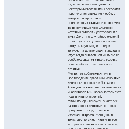
их, если ты воспользуешься
некоторыми железными способами
привлечения внимания к себе, о
которых ты прочтешь в
последующих статьях и на форуме,
то ты получишь неиссякаемый
источник готовой к употреблению
дичи. Дичь - не случайное слово. В
этом случае ситуация напоминает
охоту на крупную дичь: одни
загоняют, а другие сидят в засаде и
ждут, когда ошалевшая и ничего не
соображающая от страха козочка
сама прибежит в их волосатые
объятья.
Места, где собираются толпы.
Это городские праздники, открытые
дискотеки, ночные клубы, казино.
Женщины в таких местах похожи на
инспекторов ГАИ, которые тормозят
подвыпивших лихачей.
Милиционеры наизусть знают все
заготовленные истории, которые
предлагают люди, стремясь
избежать штрафа. Женщины в
таких местах знают наизусть все
истории и сюжеты (если, конечно,
они выглядят хоть немного